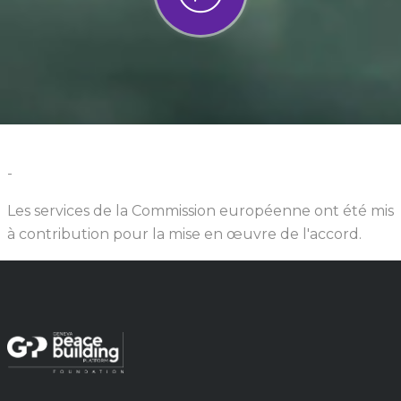
-
Les services de la Commission européenne ont été mis
à contribution pour la mise en œuvre de l'accord.