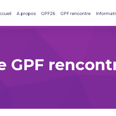
ccueil
A propos
GPF26
GPF rencontre
Informat
e GPF rencont