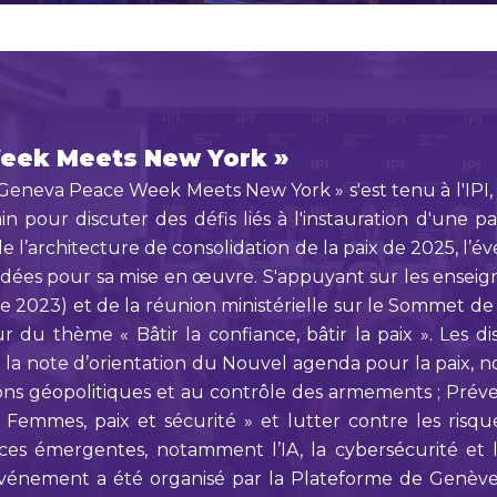
Week Meets New York »
eneva Peace Week Meets New York » s'est tenu à l'IPI, r
 pour discuter des défis liés à l'instauration d'une p
 l’architecture de consolidation de la paix de 2025, l
dées pour sa mise en œuvre. S'appuyant sur les enseign
23) et de la réunion ministérielle sur le Sommet de l
du thème « Bâtir la confiance, bâtir la paix ». Les dis
de la note d’orientation du Nouvel agenda pour la paix,
sions géopolitiques et au contrôle des armements ; Prévent
Femmes, paix et sécurité » et lutter contre les risque
aces émergentes, notamment l’IA, la cybersécurité et
énement a été organisé par la Plateforme de Genève po