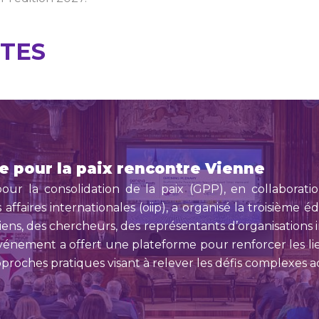
NTES
e pour la paix rencontre Vienne
ur la consolidation de la paix (GPP), en collaborati
s affaires internationales (oiip), a organisé la troisième
ens, des chercheurs, des représentants d’organisations in
l’événement a offert une plateforme pour renforcer les 
roches pratiques visant à relever les défis complexes ac