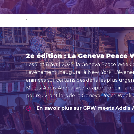
.
2e édition : La Geneva Peace
Les 7 et 8 avril 2025, la Geneva Peace Week
l'événement inaugural à New York. L'événeme
animées sur certains des défis les plus urgen
Meets Addis-Abeba vise à approfondir la col
poursuivront lors de la Geneva Peace Week 2
En savoir plus sur GPW meets Addis