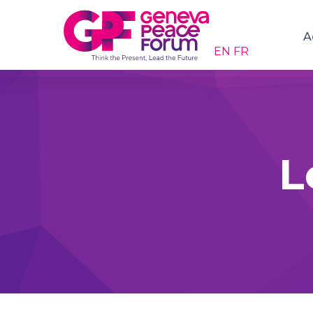
A
EN
FR
L