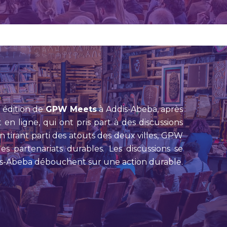
 édition de
GPW Meets
à Addis-Abeba, après
n ligne, qui ont pris part à des discussions
n tirant parti des atouts des deux villes, GPW
es partenariats durables. Les discussions se
dis-Abeba débouchent sur une action durable.