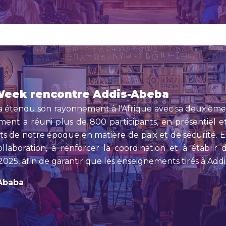
 Week rencontre Addis-Abeba
 a étendu son rayonnement à l'Afrique avec sa deuxième
nt a réuni plus de 800 participants, en présentiel et e
ts de notre époque en matière de paix et de sécurité. E
laboration, à renforcer la coordination et à établir d
025, afin de garantir que les enseignements tirés à Ad
 Ababa