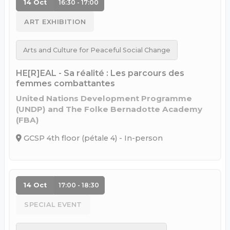
14 Oct
16:30 - 17:00
ART EXHIBITION
Arts and Culture for Peaceful Social Change
HE[R]EAL - Sa réalité : Les parcours des
femmes combattantes
United Nations Development Programme
(UNDP) and The Folke Bernadotte Academy
(FBA)
GCSP 4th floor (pétale 4) - In-person
14 Oct
17:00 - 18:30
SPECIAL EVENT