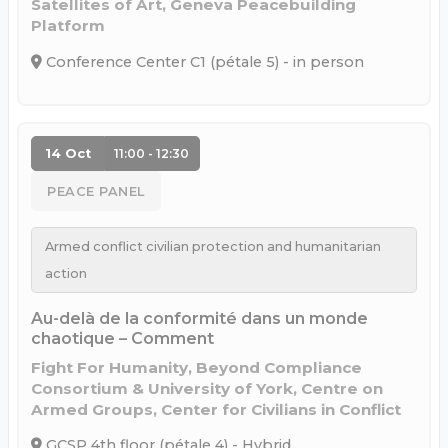
Satellites of Art, Geneva Peacebuilding
Platform
Conference Center C1 (pétale 5) - in person
14 Oct
11:00 - 12:30
PEACE PANEL
Armed conflict civilian protection and humanitarian
action
Au-delà de la conformité dans un monde
chaotique – Comment
Fight For Humanity, Beyond Compliance
Consortium & University of York, Centre on
Armed Groups, Center for Civilians in Conflict
GCSP 4th floor (pétale 4) - Hybrid