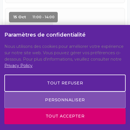
15 Oct
11:00 - 14:00
ART EXHIBITION
Paramètres de confidentialité
Art
Nous utilisons des cookies pour améliorer votre expérience
sur notre site web. Vous pouvez gérer vos préférences ci-
Echos de la réalité : Rencontre avec l'artiste
dessous. Pour plus d'informations, veuillez consulter notre
mercredi
Privacy Policy
.
Centre on Conflict, Development &
Peacebuilding
TOUT REFUSER
The Fab (pétale 1) - En personne
PERSONNALISER
15 Oct
11:00 - 12:30
TOUT ACCEPTER
PEACE WORKSHOP