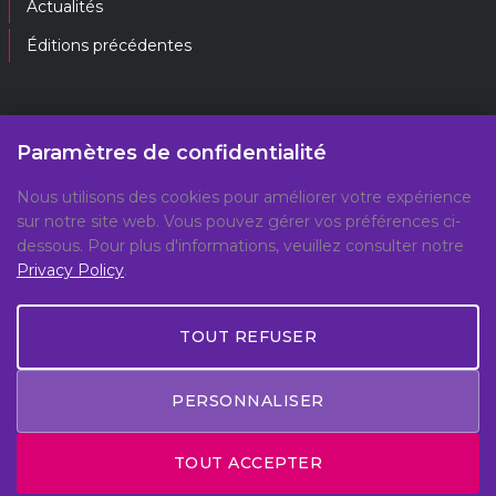
Actualités
Éditions précédentes
Contactez-nous
Paramètres de confidentialité
Nous utilisons des cookies pour améliorer votre expérience
gpf@gpplatform.ch
sur notre site web. Vous pouvez gérer vos préférences ci-
dessous. Pour plus d'informations, veuillez consulter notre
Geneva Peacebuilding Platform
Privacy Policy
.
C/O DCAF, Maison de la Paix,
Chemin Eugène-Rigot 2E,
1202, Geneva, Switzerland
TOUT REFUSER
PERSONNALISER
© Copyright 2026 All Rights Reserved -
Privacy Policy
TOUT ACCEPTER
- Made by
Meteora