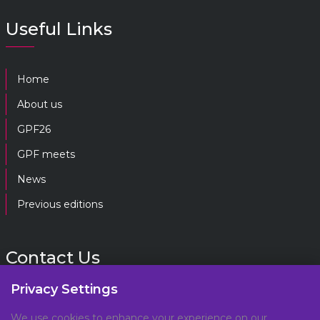
Useful Links
Home
About us
GPF26
GPF meets
News
Previous editions
Contact Us
Privacy Settings
gpf@gpplatform.ch
We use cookies to enhance your experience on our